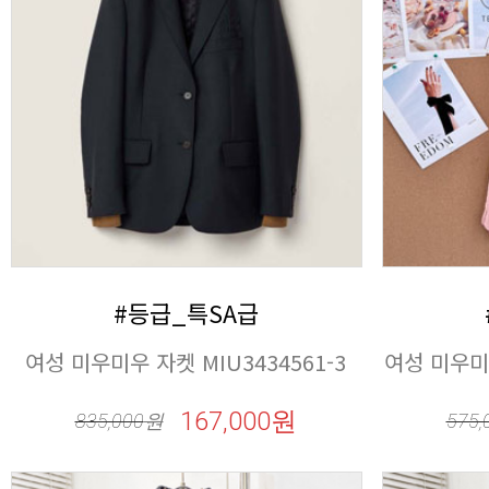
#등급_특SA급
여성 미우미우 자켓 MIU3434561-3
여성 미우미우
167,000원
835,000
원
575,