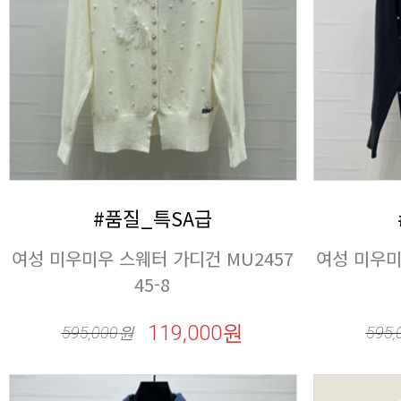
#품질_특SA급
45-8
119,000원
595,000
원
595,