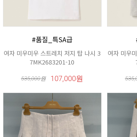
#품질_특SA급
7MK2683201-10
107,000원
535,000
원
535,