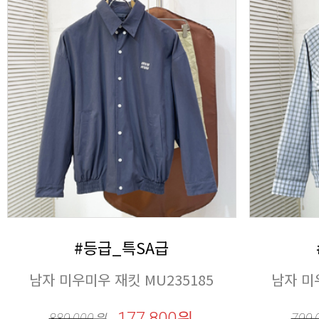
#등급_특SA급
남자 미우미우 재킷 MU235185
남자 미
177,800원
889,000
원
799,