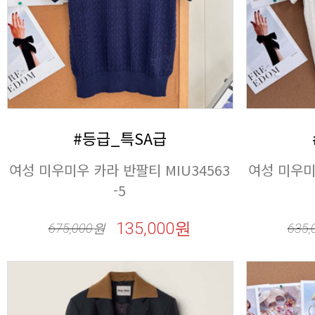
#등급_특SA급
-5
135,000원
675,000
원
635,