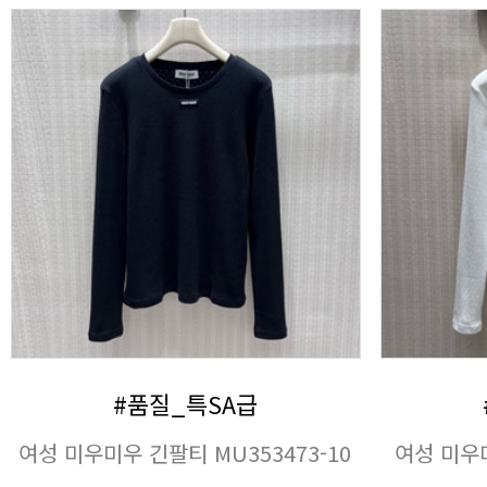
#품질_특SA급
여성 미우미우 긴팔티 MU353473-10
여성 미우미