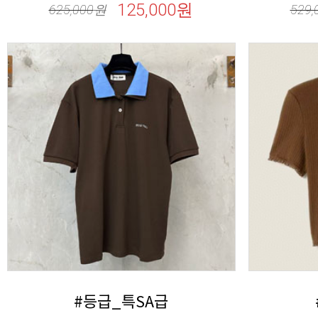
125,000원
625,000
원
529,
#등급_특SA급