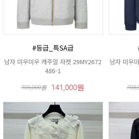
#등급_특SA급
486-1
141,000원
705,000
원
705,