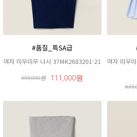
#품질_특SA급
여자 미우미우 나시 37MK2683201-21
111,000원
555,000
원
635,