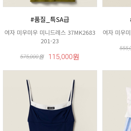
#품질_특SA급
여자 미우미우
201-23
555,
115,000원
575,000
원