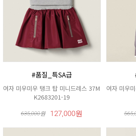
#품질_특SA급
K2683201-19
127,000원
635,000
원
565,