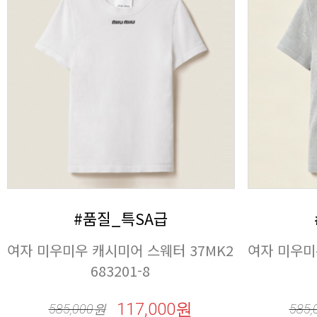
#품질_특SA급
683201-8
117,000원
585,000
원
585,