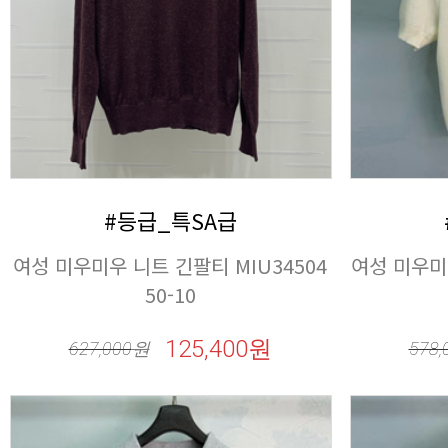
#등급_특SA급
50-10
125,400원
627,000
원
578,