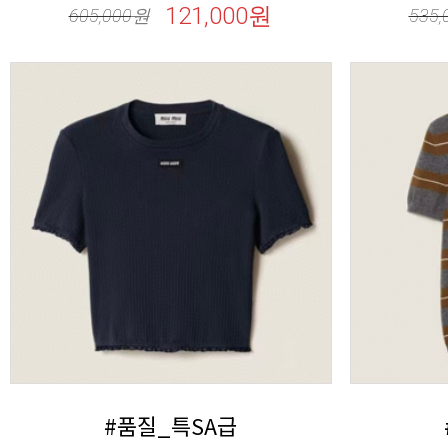
121,000원
605,000
원
535,
#품질_특SA급