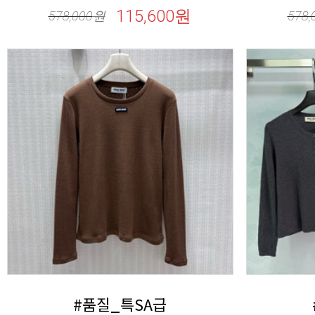
115,600원
578,000
원
578,
#품질_특SA급