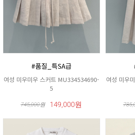
#품질_특SA급
5
149,000원
745,000
원
785,