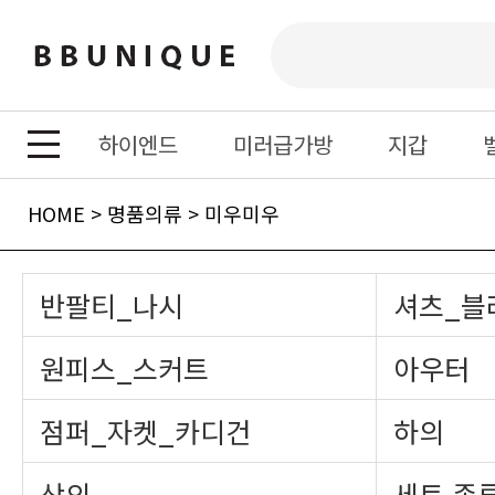
하이엔드
미러급가방
지갑
HOME
>
명품의류
>
미우미우
반팔티_나시
셔츠_블
원피스_스커트
아우터
점퍼_자켓_카디건
하의
상의
세트 종