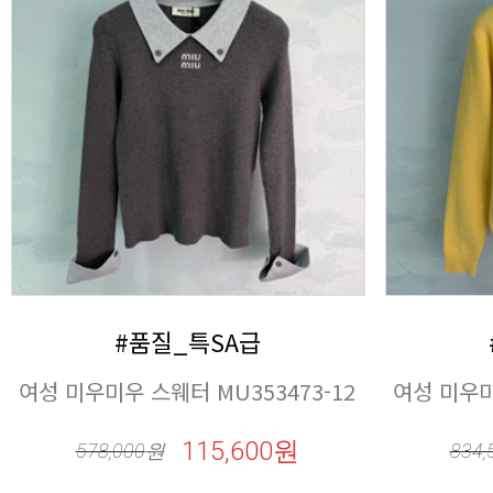
#품질_특SA급
여성 미우미우 스웨터 MU353473-12
여성 미우미
115,600원
578,000
원
834,