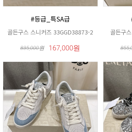
#등급_특SA급
골든구스 스니커즈 33GGD38873-2
골든구스 
167,000원
835,000
원
855,