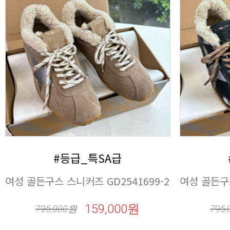
#등급_특SA급
여성 골든구스 스니커즈 GD2541699-2
여성 골든구스
159,000원
795,000
원
795,