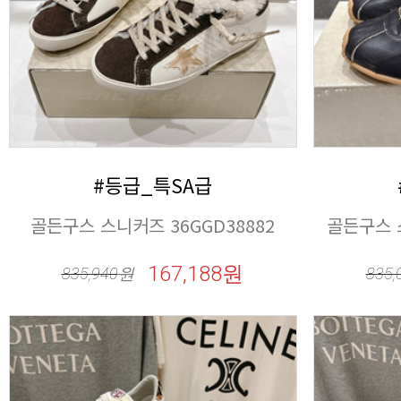
#등급_특SA급
골든구스 스니커즈 36GGD38882
골든구스 스
167,188원
835,940
원
835,