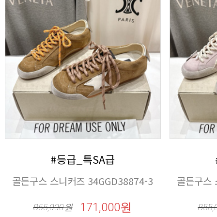
#등급_특SA급
골든구스 스니커즈 34GGD38874-3
골든구스 스
171,000원
855,000
원
855,