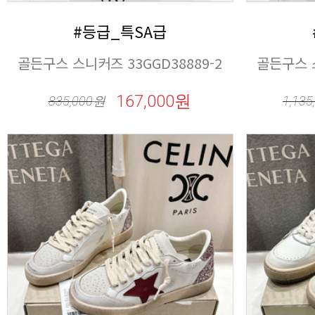
#등급_특SA급
골든구스 스니커즈 33GGD38889-2
골든구스 스
167,000원
835,000
원
1,135