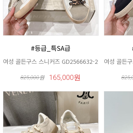
#등급_특SA급
여성 골든구스 스니커즈 GD2566632-2
여성 골든구스
165,000원
825,000
원
825,