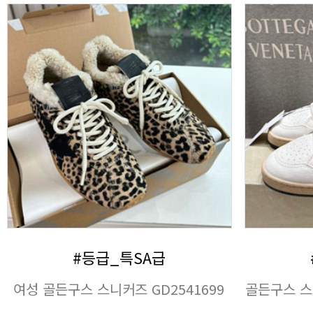
#등급_특SA급
여성 골든구스 스니커즈 GD2541699