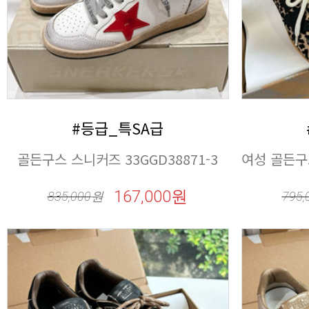
#등급_특SA급
골든구스 스니커즈 33GGD38871-3
여성 골든구스
167,000원
835,000
원
795,