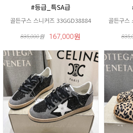
#등급_특SA급
골든구스 스니커즈 33GGD38884
골든구스 스
167,000원
835,000
원
835,