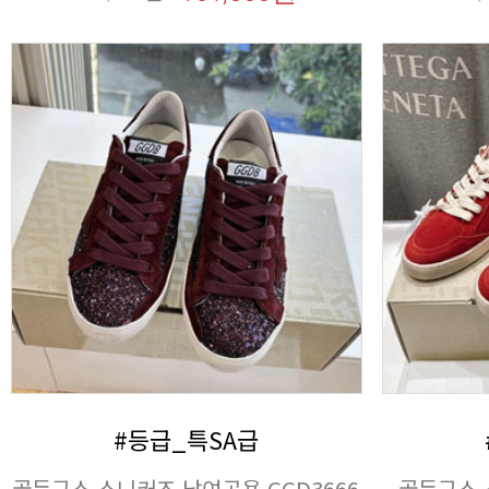
#등급_특SA급
골든구스 스