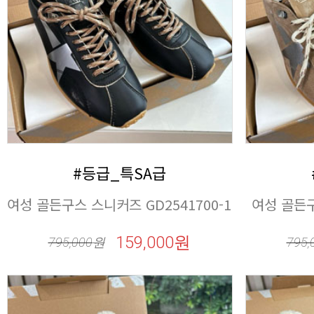
#등급_특SA급
여성 골든구스 스니커즈 GD2541700-1
여성 골든구
159,000원
795,000
원
795,