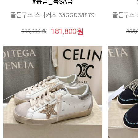
#등급_특SA급
골든구스 스니커즈 35GGD38879
골든구스 스
181,800원
909,000
원
835,