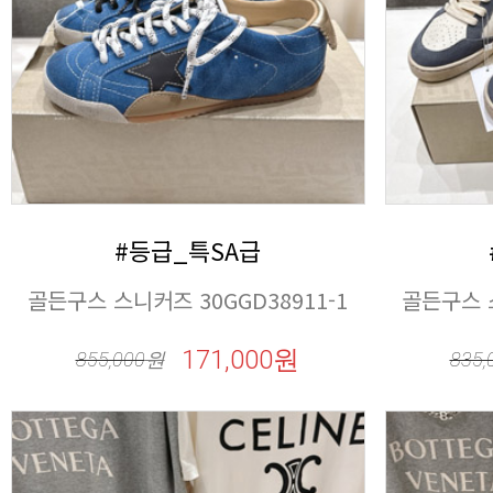
#등급_특SA급
골든구스 스니커즈 30GGD38911-1
골든구스 스
171,000원
855,000
원
835,