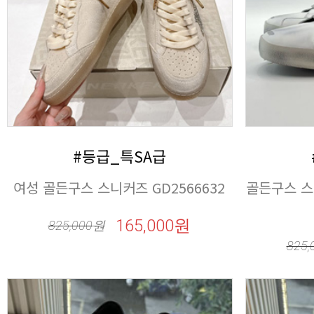
#등급_특SA급
여성 골든구스 스니커즈 GD2566632
165,000원
825,000
원
825,