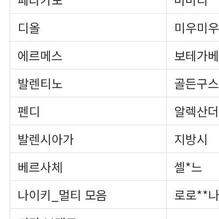
디올
미우미우
에르메스
보테가베
발렌티노
골든구스
펜디
알렉산더
발렌시아가
지방시
베르사체
셀*느
나이키_멀티 모음
로로**