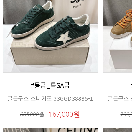
#등급_특SA급
골든구스 스니커즈 33GGD38885-1
골든구스 스
167,000원
835,000
원
799,