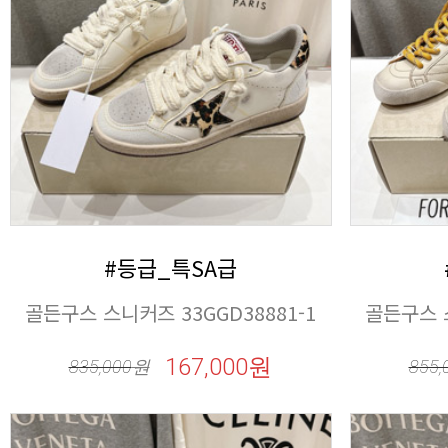
#등급_특SA급
골든구스 스니커즈 33GGD38881-1
골든구스 스
167,000원
835,000
원
855,