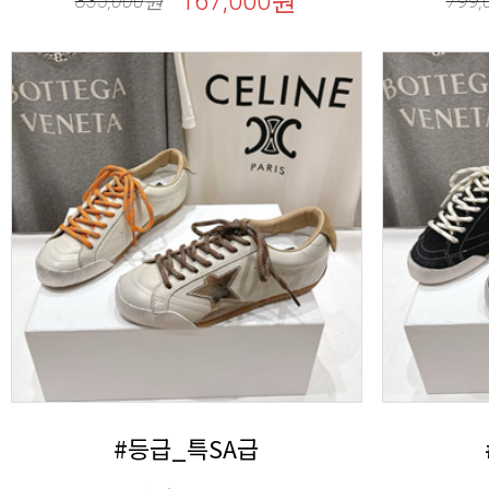
167,000원
835,000
원
799,
#등급_특SA급