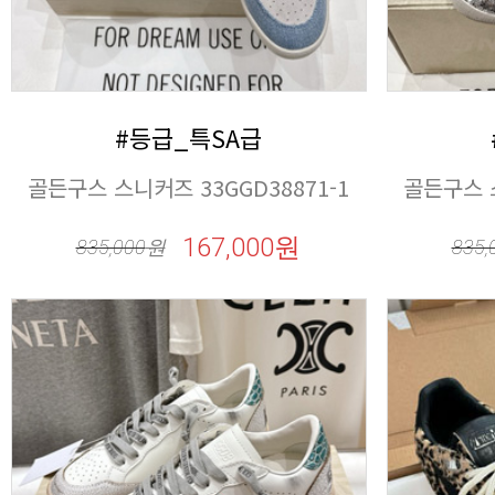
#등급_특SA급
골든구스 스니커즈 33GGD38871-1
골든구스 스
167,000원
835,000
원
835,