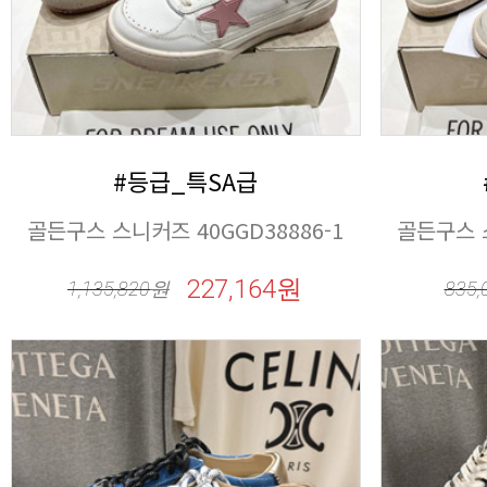
#등급_특SA급
골든구스 스니커즈 40GGD38886-1
골든구스 스
227,164원
1,135,820
원
835,