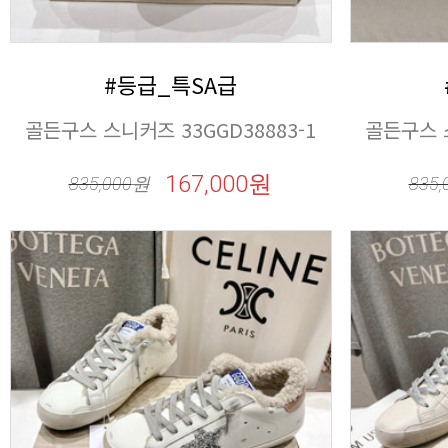
#등급_특SA급
골든구스 스니커즈 33GGD38883-1
골든구스 스
167,000원
835,000
원
835,