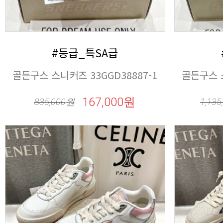
#등급_특SA급
골든구스 스니커즈 33GGD38887-1
골든구스 스
167,000원
835,000
원
1,135