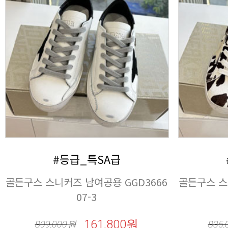
#등급_특SA급
07-3
161,800원
809,000
원
835,