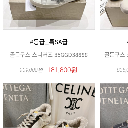
#등급_특SA급
골든구스 스니커즈 35GGD38888
골든구스 스
181,800원
909,000
원
835,