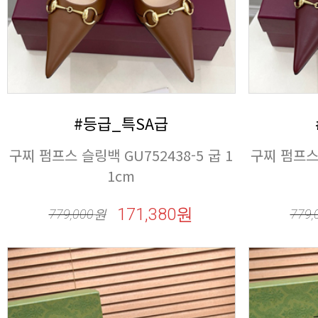
#등급_특SA급
1cm
171,380원
779,000
원
779,