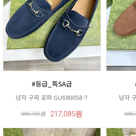
#등급_특SA급
남자 구찌 로퍼 GU690058-7
남자 구
217,085원
986,750
원
986,