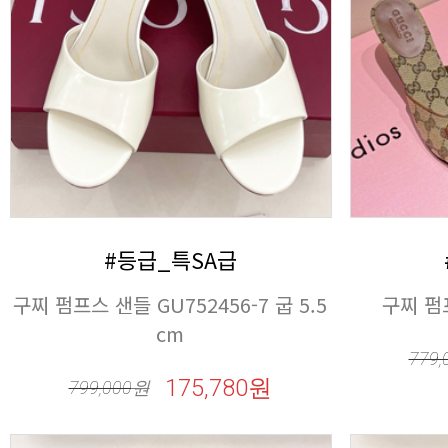
#등급_특SA급
구찌 펌프
cm
779,
175,780원
799,000
원