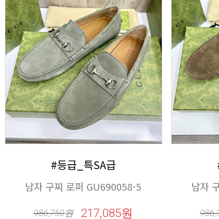
#등급_특SA급
남자 구찌 로퍼 GU690058-5
남자 구
217,085원
986,750
원
986,