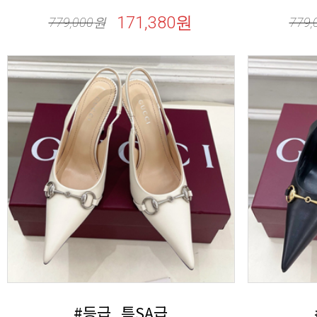
171,380원
779,000
원
779,
#등급_특SA급