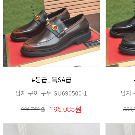
#등급_특SA급
남자 구찌 구두 GU690500-1
남자 
195,085원
886,750
원
886,