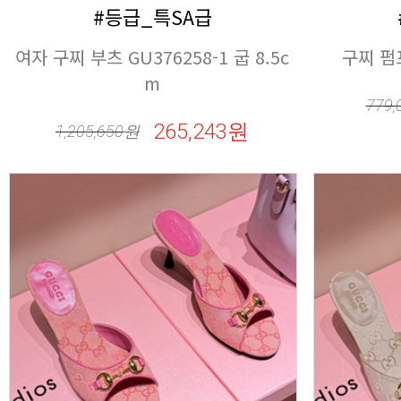
#등급_특SA급
구찌 펌프
m
779,
265,243원
1,205,650
원