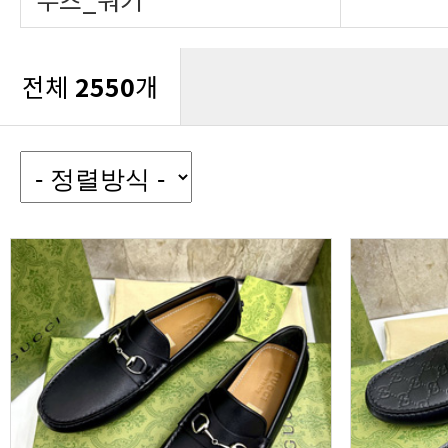
전체
2550
개