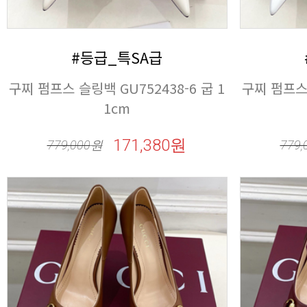
#등급_특SA급
1cm
171,380원
779,000
원
779,