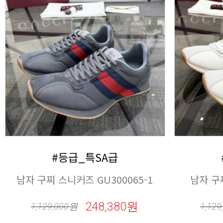
#등급_특SA급
남자 구찌 스니커즈 GU300065-1
남자 구
248,380원
1,129,000
원
1,129