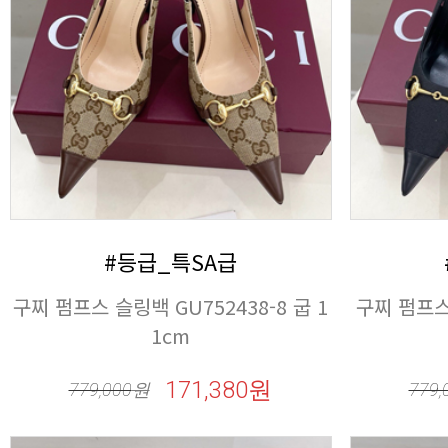
#등급_특SA급
1cm
171,380원
779,000
원
779,