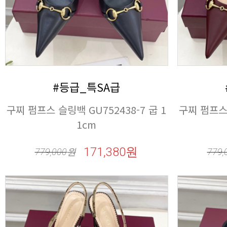
#등급_특SA급
1cm
171,380원
779,000
원
779,