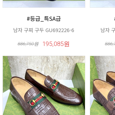
#등급_특SA급
남자 구찌 구두 GU692226-6
남자 구
195,085원
886,750
원
886,