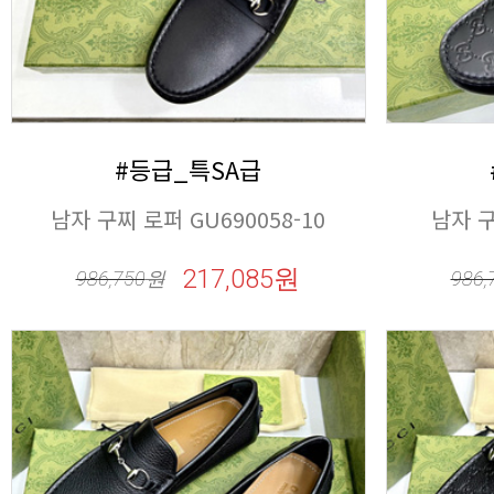
#등급_특SA급
남자 구찌 로퍼 GU690058-10
남자 구
217,085원
986,750
원
986,