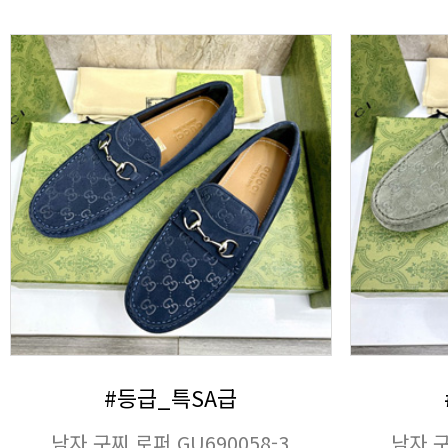
#등급_특SA급
남자 구찌 로퍼 GU690058-3
남자 구