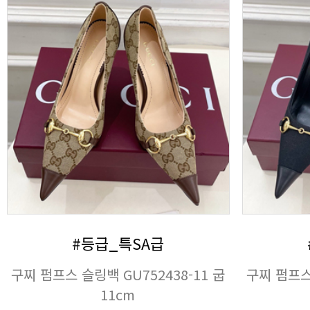
#등급_특SA급
11cm