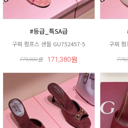
#등급_특SA급
구찌 펌프스 샌들 GU752457-5
구찌 펌프
171,380원
779,000
원
779,