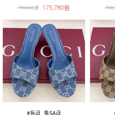
175,780원
799,000
원
799,
#등급_특SA급