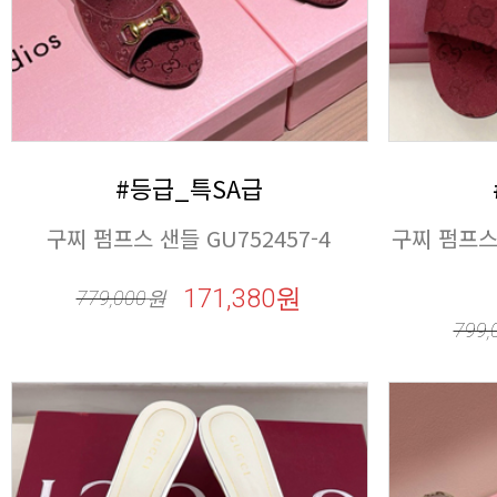
#등급_특SA급
구찌 펌프스 샌들 GU752457-4
171,380원
779,000
원
799,