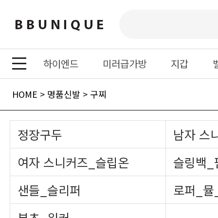
하이엔드
미러급가방
지갑
HOME
>
명품신발
>
구찌
정장구두
남자 스
여자 스니커즈_슬립온
슬링백_
샌들_슬리퍼
로퍼_뮬
부츠_워커