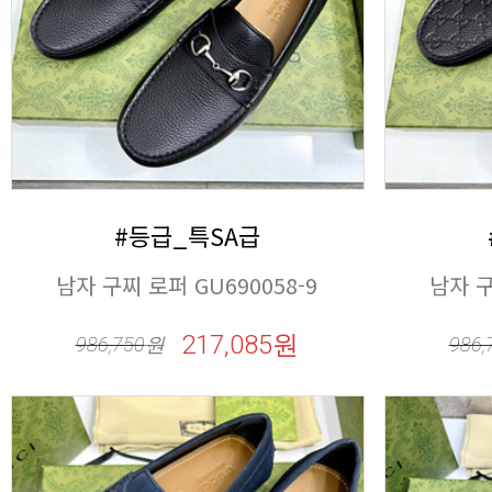
#등급_특SA급
남자 구찌 로퍼 GU690058-9
남자 구
217,085원
986,750
원
986,