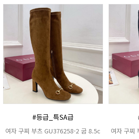
#등급_특SA급