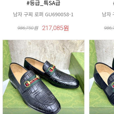
#등급_특SA급
남자 구찌 로퍼 GU690058-1
남자 
217,085원
986,750
원
986,