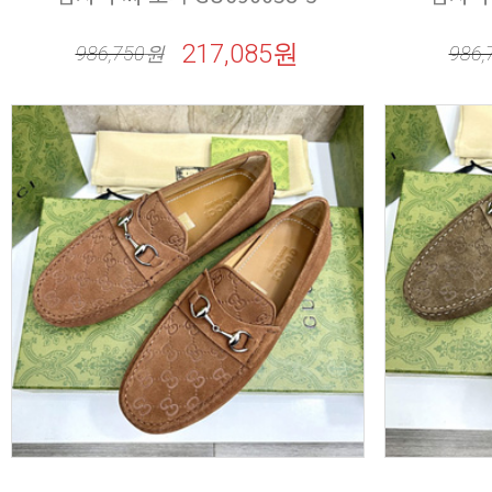
217,085원
986,750
원
986,