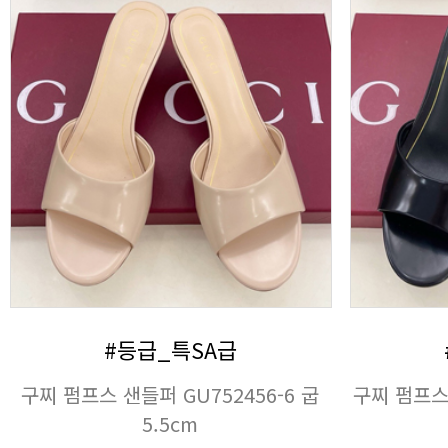
#등급_특SA급
5.5cm