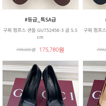
#등급_특SA급
cm
175,780원
799,000
원
799,