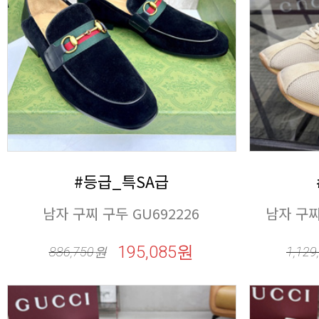
#등급_특SA급
남자 구찌 구두 GU692226
남자 구찌
195,085원
886,750
원
1,129