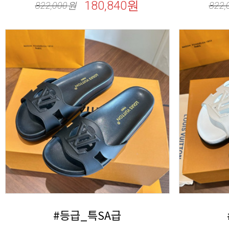
180,840원
822,000
원
822,
#등급_특SA급