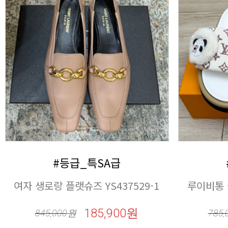
#등급_특SA급
여자 생로랑 플랫슈즈 YS437529-1
루이비통 슬
185,900원
845,000
원
785,