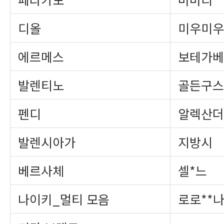
디올
미우미우
에르메스
보테가베
발렌티노
골든구스
펜디
알렉산더
발렌시아가
지방시
베르사체
셀*느
나이키_멀티 모음
로로**