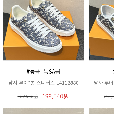
#등급_특SA급
남자 루이*통 스니커즈 L4112880
남자 루이*
199,540원
907,000
원
807,