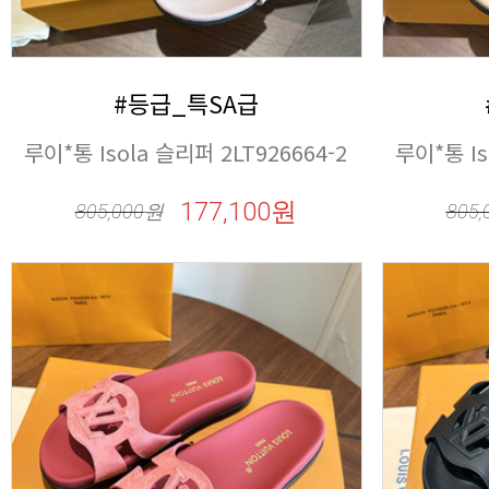
#등급_특SA급
루이*통 Isola 슬리퍼 2LT926664-2
루이*통 Is
177,100원
805,000
원
805,