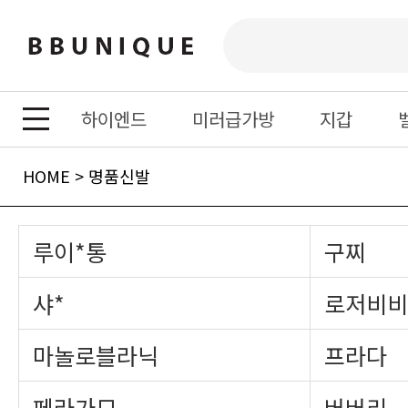
하이엔드
미러급가방
지갑
HOME
>
명품신발
루이*통
구찌
샤*
로저비비
마놀로블라닉
프라다
페라가모
버버리