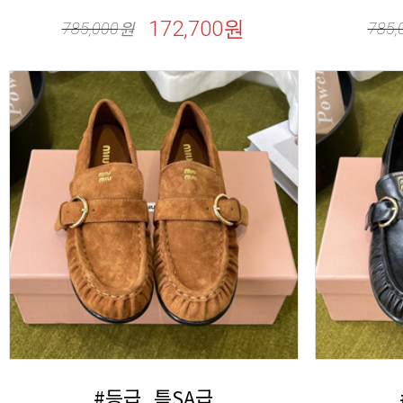
172,700원
785,000
원
785,
#등급_특SA급