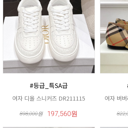
#등급_특SA급
여자 디올 스니커즈 DR211115
여자 버버리
197,560원
898,000
원
822,