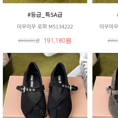
#등급_특SA급
미우미우 로퍼 M5134222
미우미우 
191,180원
869,000
원
839,