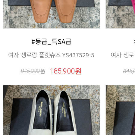
#등급_특SA급
여자 생로랑 플랫슈즈 YS437529-5
여자 생로랑
185,900원
845,000
원
845,