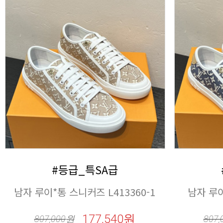
#등급_특SA급
남자 루이*통 스니커즈 L413360-1
남자 루이
177,540원
807,000
원
807,