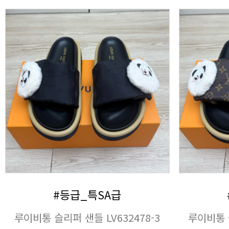
#등급_특SA급
루이비통 슬리퍼 샌들 LV632478-3
루이비통 슬