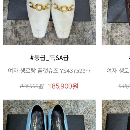
#등급_특SA급
여자 생로랑 플랫슈즈 YS437529-7
여자 생로랑
185,900원
845,000
원
845,