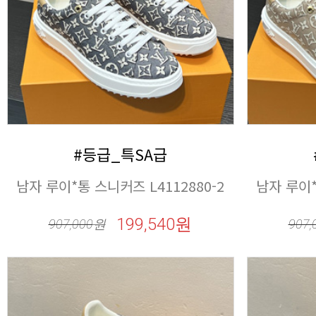
#등급_특SA급
남자 루이*통 스니커즈 L4112880-2
남자 루이*
199,540원
907,000
원
907,