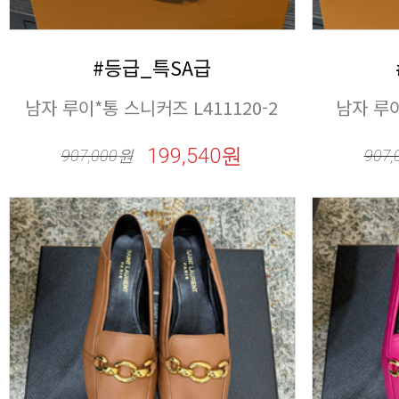
#등급_특SA급
남자 루이*통 스니커즈 L411120-2
남자 루이
199,540원
907,000
원
907,