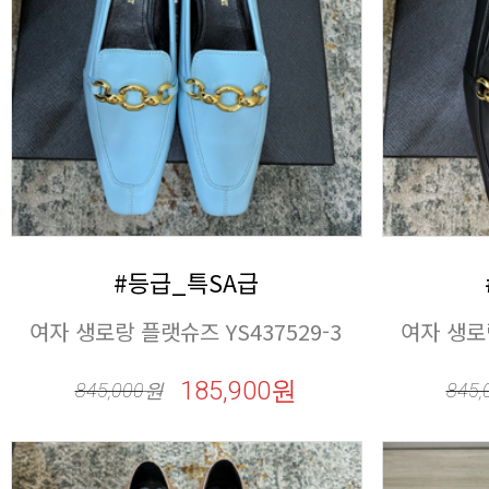
#등급_특SA급
여자 생로랑 플랫슈즈 YS437529-3
여자 생로랑
185,900원
845,000
원
845,