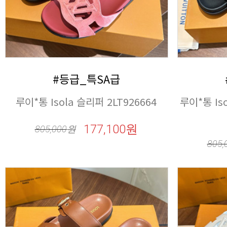
#등급_특SA급
루이*통 Isola 슬리퍼 2LT926664
177,100원
805,000
원
805,