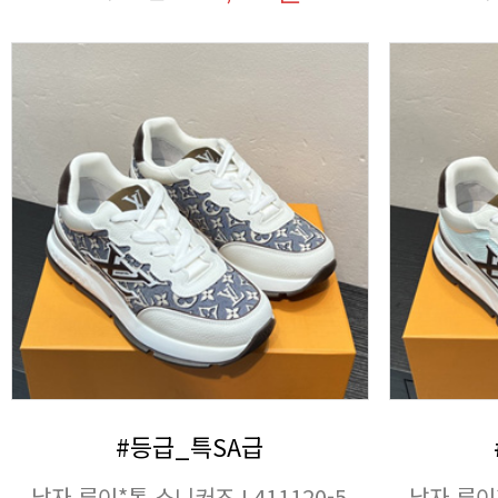
#등급_특SA급
남자 루이*통 스니커즈 L411120-5
남자 루이*