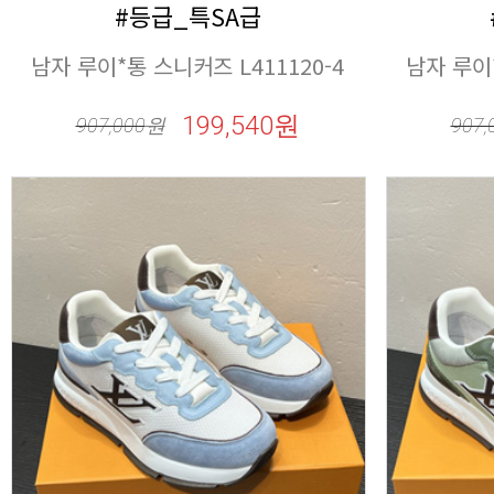
#등급_특SA급
남자 루이*통 스니커즈 L411120-4
남자 루이*
199,540원
907,000
원
907,