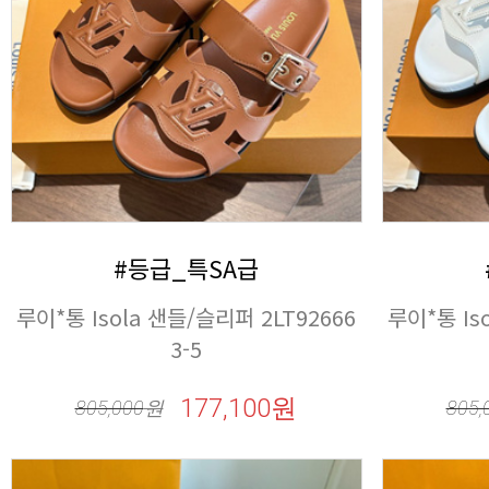
#등급_특SA급
3-5
177,100원
805,000
원
805,