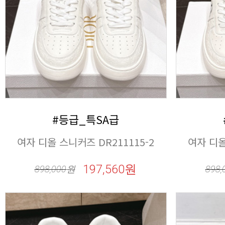
#등급_특SA급
여자 디올 스니커즈 DR211115-2
여자 디올
197,560원
898,000
원
898,