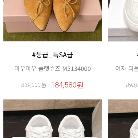
#등급_특SA급
미우미우 플랫슈즈 M5134000
여자 디올
184,580원
839,000
원
898,