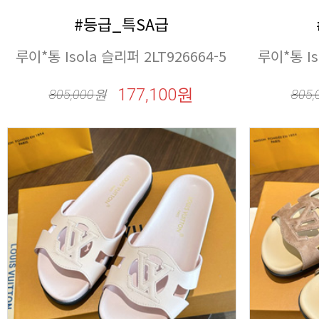
#등급_특SA급
루이*통 Isola 슬리퍼 2LT926664-5
루이*통 Is
177,100원
805,000
원
805,